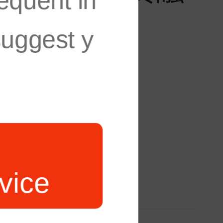
equent in
suggest y
vice