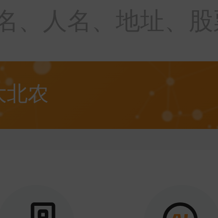
名、人名、地址、股
大北农
中兴通讯