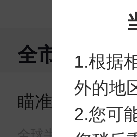
全市场资讯
1.根
外的地
瞄准SSD领域
2.您
全球半导体观察
·
0