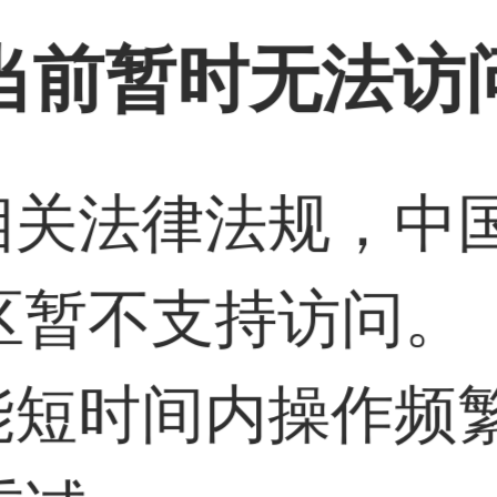
当前暂时无法访
据相关法律法规，中
区暂不支持访问。
，景观照明企业跨
可能短时间内操作频
4:32