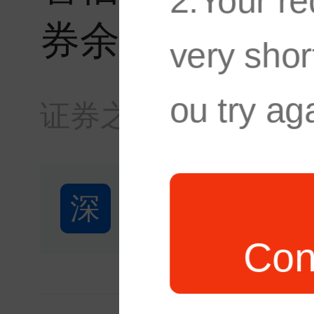
2.Your re
券余额4924.9
very shor
ou try aga
证券之星
·
04:32
深
深圳市智信精
Con