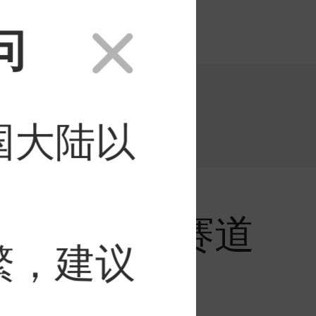
问
国大陆以
界布局存储赛道
繁，建议