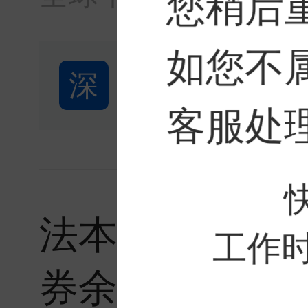
您稍后
如您不
深
深圳市名家汇
客服处
法本信息：8月6
工作时间
券余额4.56亿