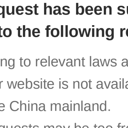
quest has been 
to the following 
息技术股份有限公司
ng to relevant laws 
r website is not avail
e China mainland.
日融资买入259.