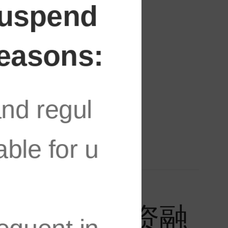
suspend
reasons:
and regul
able for u
89万元，融资融