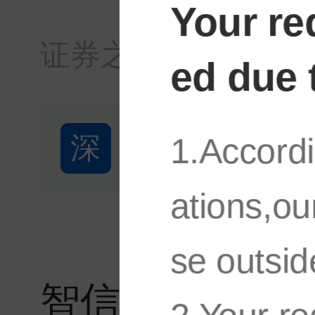
Your re
证券之星
·
04:32
ed due 
深
深圳市法本信
1.Accordi
ations,ou
se outsid
智信精密：8月6